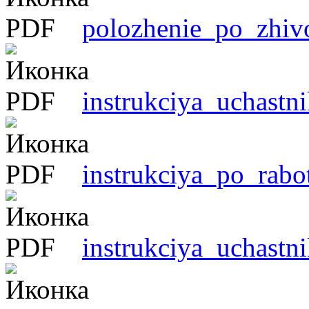
polozhenie_po_zhivo
instrukciya_uchastn
instrukciya_po_rabo
instrukciya_uchastn