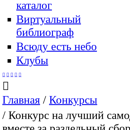
каталог
Виртуальный
библиограф
Всюду есть небо
Клубы






Главная
/
Конкурсы
Вы здесь
/ Конкурс на лучший сам
вместе за раздельный сбо