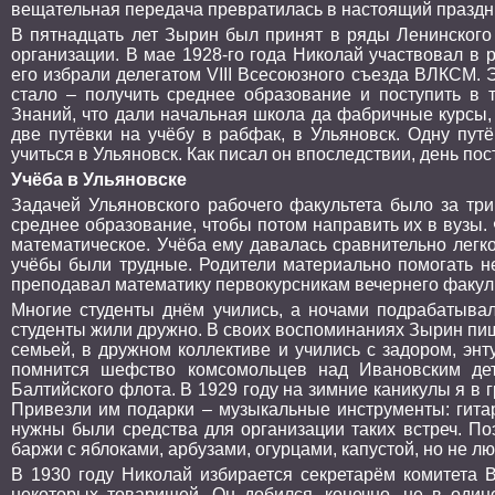
вещательная передача превратилась в настоящий праздни
В пятнадцать лет Зырин был принят в ряды Ленинского
организации. В мае 1928-го года Николай участвовал в 
его избрали делегатом VIII Всесоюзного съезда ВЛКСМ. Э
стало – получить среднее образование и поступить в т
Знаний, что дали начальная школа да фабричные курсы,
две путёвки на учёбу в рабфак, в Ульяновск. Одну пут
учиться в Ульяновск. Как писал он впоследствии, день п
Учёба в Ульяновске
Задачей Ульяновского рабочего факультета было за три
среднее образование, чтобы потом направить их в вузы. 
математическое. Учёба ему давалась сравнительно легк
учёбы были трудные. Родители материально помогать не
преподавал математику первокурсникам вечернего факуль
Многие студенты днём учились, а ночами подрабатывали
студенты жили дружно. В своих воспоминаниях Зырин пиш
семьей, в дружном коллективе и учились с задором, эн
помнится шефство комсомольцев над Ивановским дет
Балтийского флота. В 1929 году на зимние каникулы я в
Привезли им подарки – музыкальные инструменты: гитар
нужны были средства для организации таких встреч. По
баржи с яблоками, арбузами, огурцами, капустой, но не 
В 1930 году Николай избирается секретарём комитета 
некоторых товарищей. Он добился, конечно, не в одино