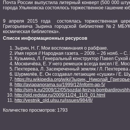
Почта России выпустила литерный конверт (500 000 шту
города Ульяновска состоялось торжественное гашение ю
9 апреля 2015 года состоялась торжественная цере
Григорьевича Зырина городской библиотеке №2 МБУК
космическая библиотека».
Список информационных ресурсов
Зырин, Н. Г. Мои воспоминания о рабфаке.
Имя героя // Народная газета. – 2009. – 26 нояб. – С. 
Кузьмина, Л. Генеральный конструктор Павел Сухой / 
Москвичёва, Е. У него ремешок всегда висел / Е. Москв
Пехтерева, Л. Засекреченный земляк / Л. Пехтерева //
Шурмелёв, Е. Он создавал летающие «сушки» / Е. Шурм
https://ru.wikipedia.org/wiki/Зырин,_Николай_Григорь
http://aviapanorama.su/1999/12/inform-ap-5/
http://sim-k.ru/2009/12/05/sozdal-ferzya-bombardirovshh
http://old.redstar.ru/2009/11/24_11/3_01.html
http://vestnik_old.ulsu.ru/issues/984/8/
Количество просмотров: 1793