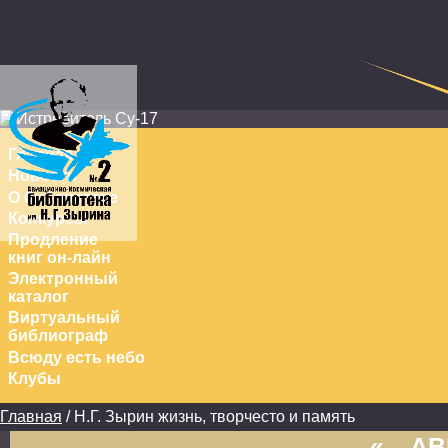
Перейти к основному содержанию
Главная
Новости
О библиотеке
Конкурсы
Продление
книг он-лайн
Электронный
каталог
Виртуальный
библиограф
Всюду есть небо
Клубы
Главная
/ Н.Г. Зырин жизнь, творчесто и память
Вы здесь
«
АВ