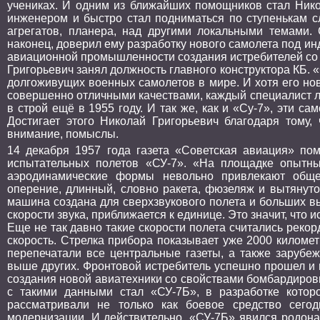
учениках. И одним из ближайших помощников стал Ник
инженером и быстро стал подниматься по ступенькам с
агрегатов, планера, над другими локальными темами.
наконец, доверил ему разработку нового самолета под ин
авиационной промышленности создания истребителей со 
Григорьевич занял должность главного конструктора КБ. «
долгоживущих военных самолетов в мире. И хотя его но
совершенно отличными качествами, каждый специалист ле
в строй ещё в 1955 году. И так же, как и «Су-7», эти 
Достигает этого Николай Григорьевич благодаря тому
внимание, помыслы.
14 декабря 1957 года газета «Советская авиация» по
испытательных полетов «СУ-7». «На площадке опытны
аэродинамические формы невольно привлекают обще
оперение, длинный, словно ракета, фюзеляж и вытянутое
машина создана для сверхзвукового полета и больших в
скорости звука, приближается к единице. Это значит, что 
Еще не так давно такие скорости полета считались реко
скорость. Стрелка прибора показывает уже 2000 километ
перепечатали все центральные газеты, а также зарубеж
выше других. Фронтовой истребитель успешно прошел и 
создания новой авиатехники со свойствами бомбардиров
с такими данными стал «СУ-7Б», в разработке кото
рассматривали не только как боевое средство сего
модернизации. И действительно, «СУ-7Б» явился родон