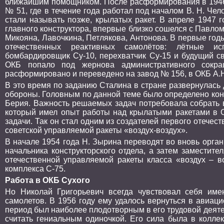
ближайшим помощником. После расформирования в 1946
№ 51, где в течение года работал под началом В. Н. Че
стали называть позже, крылатых ракет. В апреле 1947 
главного конструктора, впервые близко сошелся с Павло
Микояна, Лавочкина, Петлякова, Антонова. В первые го
отечественных реактивных самолётов: лётные ис
бомбардировщик Су-10, перехватчик Су-15 и будущий св
ОКБ попало под жернова административного сокр
расформировано и переведено на завод № 156, в ОКБ А.Н
В это время по заданию Сталина в стране развернулась
обороны. Головным по данной теме было определено кон
Берия. Важность решаемых задач потребовала собрать 
который имел опыт работы над крылатыми ракетами в 
задачи. Так он стал одним из создателей первого отечес
советской управляемой ракеты «воздух-воздух».
В начале 1954 года Н. Зырина переводят во вновь орга
начальника конструкторского отдела, а затем заместите
отечественной управляемой ракеты класса «воздух – во
комплекса С-75.
Работа в ОКБ Сухого
Но Николай Григорьевич всегда чувствовал себя име
самолетов. В 1956 году ему удалось вернуться в авиац
период был наиболее плодотворным в его трудовой деяте
считать гениальным одиночкой. Его сила была в коллек