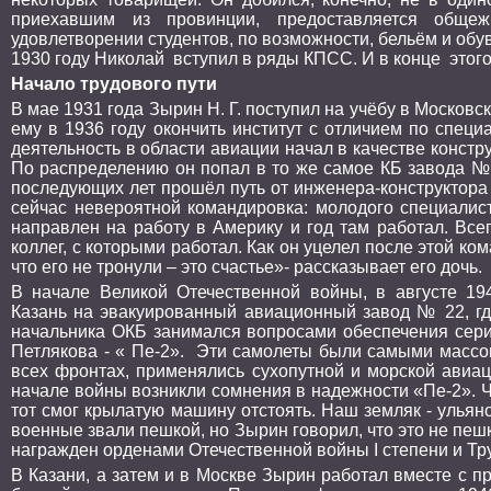
приехавшим из провинции, предоставляется общеж
удовлетворении студентов, по возможности, бельём и об
1930 году Николай вступил в ряды КПСС. И в конце этого
Начало трудового пути
В мае 1931 года Зырин Н. Г. поступил на учёбу в Москов
ему в 1936 году окончить институт с отличием по спец
деятельность в области авиации начал в качестве констр
По распределению он попал в то же самое КБ завода № 
последующих лет прошёл путь от инженера-конструктора 
сейчас невероятной командировка: молодого специалис
направлен на работу в Америку и год там работал. Все
коллег, с которыми работал. Как он уцелел после этой ко
что его не тронули – это счастье»- рассказывает его дочь.
В начале Великой Отечественной войны, в августе 1
Казань на эвакуированный авиационный завод № 22, гд
начальника ОКБ занимался вопросами обеспечения сер
Петлякова - « Пе-2». Эти самолеты были самыми массо
всех фронтах, применялись сухопутной и морской авиац
начале войны возникли сомнения в надежности «Пе-2». Ч
тот смог крылатую машину отстоять. Наш земляк - ульян
военные звали пешкой, но Зырин говорил, что это не пеш
награжден орденами Отечественной войны I степени и Тр
В Казани, а затем и в Москве Зырин работал вместе с