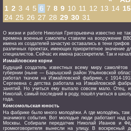
1
2
3
4
5
6
7
8
9
10
11
12
13
14
15
24
25
26
27
28
29
30
31
О жизни и работе Николая Григорьевича известно не та
времена военные самолеты ставили на вооружение ВВС 
имена их создателей зачастую оставались в тени грифов 
различных проектах, имеющих приоритетное значение дл
специалистов. Сейчас их имена рассекретили. Так и нача
Измайловские корни
Будущий создатель известных всему миру самолётов
губернии (ныне — Барышский район Ульяновской област
работал ткачом на Измайловской фабрике, с 1914-191
Сергеевна с детства работала на Измайловской фабри
занятий. Но учиться ему выпало совсем мало. Отец, и
Николай, самый последний в роду, пошёл учиться в школ
года.
Комсомольская юность
На фабрике было много молодёжи. А где молодёжь, там з
значимого события. Вот молодые люди работают над ра
Москвы. Собирали передатчик Николай Иванов и Фё
громкоговорителя вынесли на улицу. В воскресный д