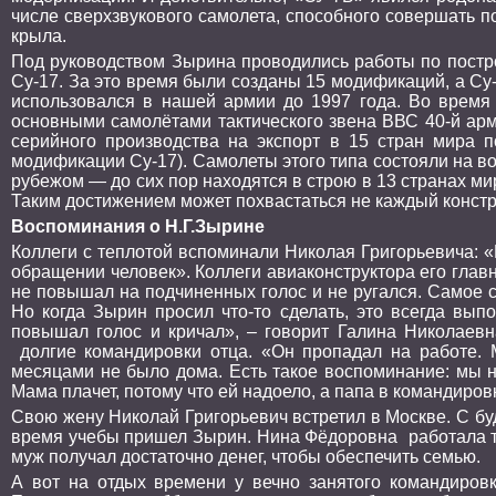
числе сверхзвукового самолета, способного совершать по
крыла.
Под руководством Зырина проводились работы по постр
Су-17. За это время были созданы 15 модификаций, а Су
использовался в нашей армии до 1997 года. Во время
основными самолётами тактического звена ВВС 40-й арм
серийного производства на экспорт в 15 стран мира п
модификации Су-17). Самолеты этого типа состояли на в
рубежом — до сих пор находятся в строю в 13 странах м
Таким достижением может похвастаться не каждый констр
Воспоминания о Н.Г.Зырине
Коллеги с теплотой вспоминали Николая Григорьевича: «
обращении человек». Коллеги авиаконструктора его глав
не повышал на подчиненных голос и не ругался. Самое ст
Но когда Зырин просил что-то сделать, это всегда вып
повышал голос и кричал», – говорит Галина Николаевн
долгие командировки отца. «Он пропадал на работе. 
месяцами не было дома. Есть такое воспоминание: мы н
Мама плачет, потому что ей надоело, а папа в командировк
Свою жену Николай Григорьевич встретил в Москве. С бу
время учебы пришел Зырин. Нина Фёдоровна работала та
муж получал достаточно денег, чтобы обеспечить семью.
А вот на отдых времени у вечно занятого командировк