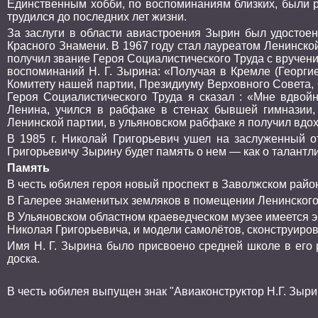
Единственным хобби, по воспоминаниям близких, были р
трудился до последних лет жизни.
За заслуги в области авиастроения Зырин был удостоен
Красного Знамени. В 1967 году стал лауреатом Ленинской
получил звание Героя Социалистического Труда с вручен
воспоминаний Н. Г. Зырина: «Получая в Кремле (Георги
Комитету нашей партии, Президиуму Верховного Совета,
Героя Социалистического Труда я сказал : «Мне вдвой
Ленина, учился в рабфаке в стенах бывшей гимназии, 
Ленинской партии, в ульяновском рабфаке я получил вдо
В 1985 г. Николай Григорьевич ушел на заслуженный о
Григорьевичу Зырину будет память о нем — как о талантл
Память
В честь юбилея героя новый проспект в Заволжском райо
В Галерее знаменитых земляков в помещении Ленинского 
В Ульяновском областном краеведческом музее имеется э
Николая Григорьевича, и модели самолётов, сконструиро
Имя Н. Г. Зырина было присвоено средней школе в его 
доска.
В честь юбилея выпущен знак "Авиаконструктор Н.Г. Зыри