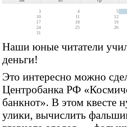
пн
вт
ср
3
4
5
10
11
12
17
18
19
24
25
26
31
Наши юные читатели учил
деньги!
Это интересно можно сдел
Центробанка РФ «Космиче
банкнот». В этом квесте 
улики, вычислить фальшив