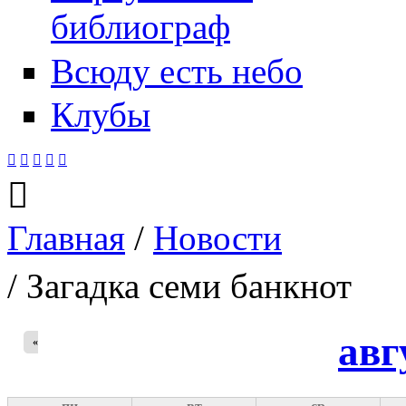
библиограф
Всюду есть небо
Клубы






Главная
/
Новости
Вы здесь
/ Загадка семи банкнот
авг
«