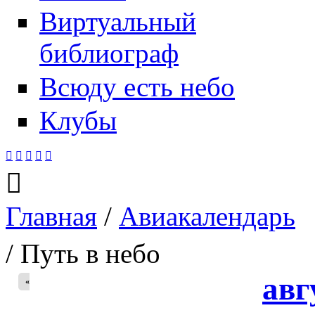
Виртуальный
библиограф
Всюду есть небо
Клубы






Главная
/
Авиакалендарь
Вы здесь
/ Путь в небо
авг
«