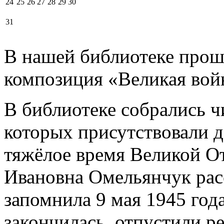
24
25
26
27
28
29
30
31
В нашей библиотеке прош
композиция «Великая войн
В библиотеке собрались ч
которых присутствовали д
тяжёлое время Великой О
Ивановна Омельянчук расс
запомнила 9 мая 1945 года
закончилась, отпустили ре