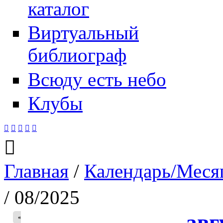
каталог
Виртуальный
библиограф
Всюду есть небо
Клубы






Главная
/
Календарь/Меся
Вы здесь
/ 08/2025
авг
«