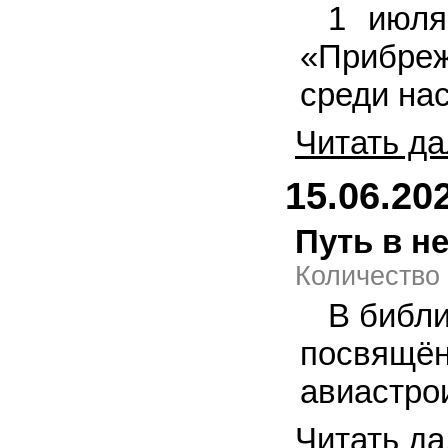
1 июля
«Прибреж
среди на
Читать да
15.06.20
Путь в н
Количество
В библи
посвящё
авиастро
Читать да