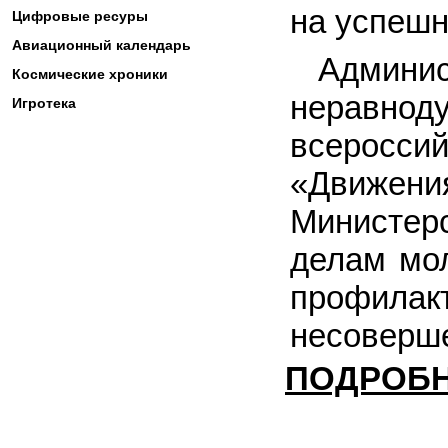
на успешн
Цифровые ресуры
Авиационный календарь
Админ
Космические хроники
неравнод
Игротека
всеросс
«Движени
Министерс
делам мо
профилак
несоверш
ПОДРОБ