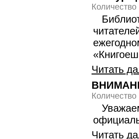
Количество
Библи
читателе
ежегодн
«Книгоеш
Читать да
ВНИМАН
Количество
Уважае
официал
Читать да