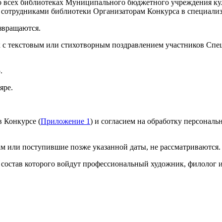
во всех библиотеках Муниципального бюджетного учреждения ку
я сотрудниками библиотеки Организаторам Конкурса в специали
звращаются.
 с текстовым или стихотворным поздравлением участников Спе
.
яре.
в Конкурсе (
Приложение 1
) и согласием на обработку персонал
м или поступившие позже указанной даты, не рассматриваются.
состав которого войдут профессиональный художник, филолог и