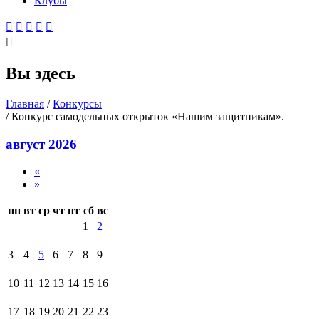
Клубы






Вы здесь
Главная
/
Конкурсы
/ Конкурс самодельных открыток «Нашим защитникам».
август 2026
«
»
пн
вт
ср
чт
пт
сб
вс
1
2
3
4
5
6
7
8
9
10
11
12
13
14
15
16
17
18
19
20
21
22
23