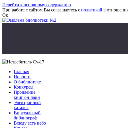
Перейти к основному содержанию
При работе с сайтом Вы соглашаетесь с
политикой
в отношении
Ок
Главная
Новости
О библиотеке
Конкурсы
Продление
книг он-лайн
Электронный
каталог
Виртуальный
библиограф
Всюду есть небо